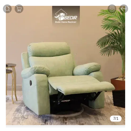
7
/
1