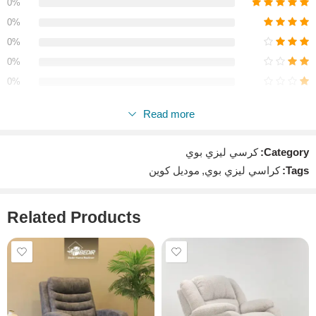
0%
الثبات والمتانة حتى مع الأوزان الثقيلة.
0%
0%
خامات تنجيد فاخرة
تشمل:
0%
0%
الجلد المقلوب
: لمظهر راقٍ ولمسة فخامة داخل أي غرفة.
Read more
الكتان
: لمن يفضل الطابع البسيط والمختلف في التصميم.
Reviews
Category:
كرسي ليزي بوي
حشوة داخلية من الفايبر الناعم
توفّر دعمًا مثاليًا لفقرات الظهر
There are no reviews yet.
Tags:
كراسي ليزي بوي
,
موديل كوين
والعنق، وتمنح الجسم إحساسًا فريدًا بالراحة والاسترخاء.
كل هذه المواصفات تجعل من
كرسي Queen
أحد أفضل خيارات
Related Products
الاسترخاء داخل السوق المصري.
تنوع الألوان:
يتوفر الكرسي بتشكيلة ألوان واسعة، مما يسهل تنسيقه مع مختلف
أنماط الأثاث والديكورات المنزلية، ويجعله قطعة مثالية لعشاق الراحة
والفخامة.