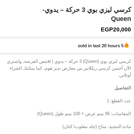
كرسي ليزي بوي 3 حركة – يدوي-
Queen
EGP
20,000
5 sold in last 20 hours
Hurry! Over 16 people have this in their carts
كرسي ليزي بوي (Queen) 3 حركة – يدوي | اقتنص الفرصة، واشتري
الآن أحسن كرسي ريكلاينر من معارض بدير هوم، كما يمكنك الشراء
أونلاين.
التفاصيل
عدد القطع: 1
المقاسات: 95 سم عرض × 100 سم طول (Queen)
مادة التنجيد: متاح (جلد مقلوب/ كتان)