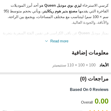
كرسي الاسترخاء
ليزي بوي موديل Queen
هو أحد أبرز الموديلات
الفاخرة التي يقدمها
مصنع بدير هوم ريكلاينر
، ويأتي بحجم متوسط (95
سم × 100 سم) ليتناسب مع مختلف المساحات، ويجمع بين الراحة،
والأناقة، والجودة العالية.
يمتاز موديل
Queen
عن باقي الكراسي في نفس الفئة السعرية بتجربة
استخدام استثنائية، بفضل:
Read more
معلومات إضافية
تصميم انسيابي عصري
يمنح الكرسي مظهرًا جذّابًا.
الأبعاد
100 × 100 × 110 سنتيميتر
خامات تصنيع فائقة الجودة
تدوم طويلًا مع الاستخدام اليومي.
مراجعات (0)
نظام تحريك يدوي
فعّال يوفر 3 مستويات مختلفة لوضعيات الجلوس
والاسترخاء.
Based On 0 Reviews
مكونات ومميزات كرسي Queen:
0.00
Overall
إطار داخلي متين
مصنوع من الخشب الطبيعي، يضمن أقصى درجات